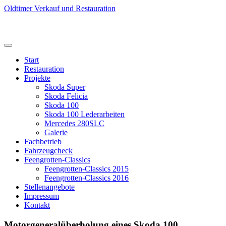
Oldtimer Verkauf und Restauration
Start
Restauration
Projekte
Skoda Super
Skoda Felicia
Skoda 100
Skoda 100 Lederarbeiten
Mercedes 280SLC
Galerie
Fachbetrieb
Fahrzeugcheck
Feengrotten-Classics
Feengrotten-Classics 2015
Feengrotten-Classics 2016
Stellenangebote
Impressum
Kontakt
Motorgeneralüberholung eines Skoda 100